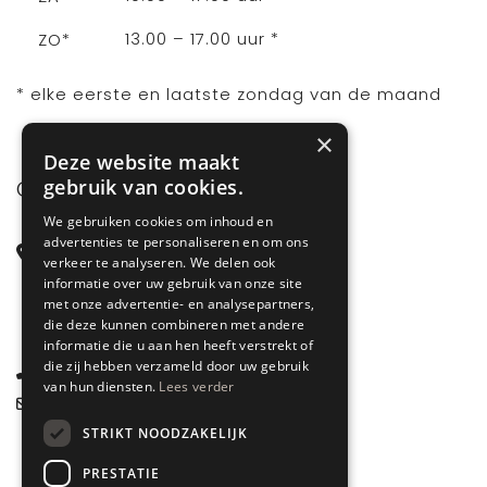
13.00 – 17.00 uur *
ZO*
* elke eerste en laatste zondag van de maand
×
Deze website maakt
gebruik van cookies.
CONTACT
We gebruiken cookies om inhoud en
advertenties te personaliseren en om ons
Steenstraat 71
verkeer te analyseren. We delen ook
6828 CD Arnhem
informatie over uw gebruik van onze site
met onze advertentie- en analysepartners,
Gelderland
die deze kunnen combineren met andere
informatie die u aan hen heeft verstrekt of
die zij hebben verzameld door uw gebruik
085 877 0704
van hun diensten.
Lees verder
info@spyk71.nl
STRIKT NOODZAKELIJK
PRESTATIE