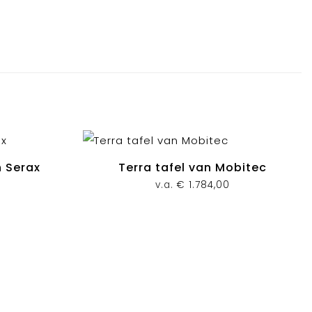
n Serax
Terra tafel van Mobitec
v.a.
€
1.784,00