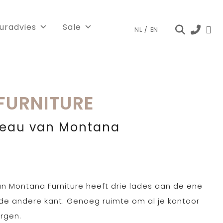
euradvies
Sale
NL
/
EN
FURNITURE
eau van Montana
 Montana Furniture heeft drie lades aan de ene
 de andere kant. Genoeg ruimte om al je kantoor
rgen.