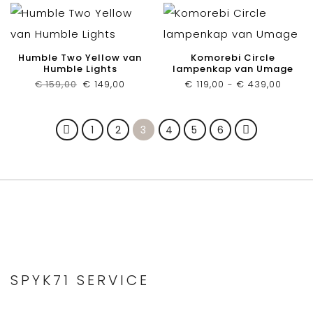
Humble Two Yellow van
Komorebi Circle
Humble Lights
lampenkap van Umage
Oorspronkelijke
Huidige
Prijsk
€
159,00
€
149,00
€
119,00
-
€
439,00
prijs
prijs
€ 119,
was:
is:
tot
€ 159,00.
€ 149,00.
€ 439
1
2
3
4
5
6
SPYK71 SERVICE