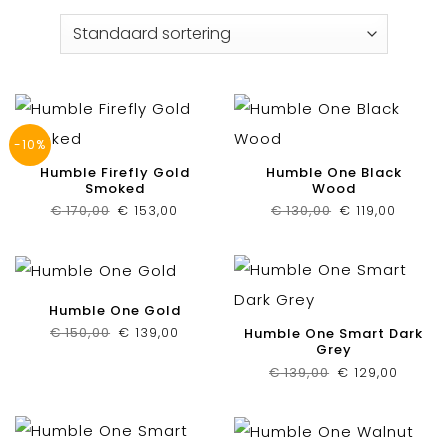
-10%
Humble Firefly Gold
Humble One Black
Smoked
Wood
Oorspronkelijke
Huidige
Oorspronkelij
Huidig
€
170,00
€
153,00
€
130,00
€
119,00
prijs
prijs
prijs
prijs
was:
is:
was:
is:
€ 170,00.
€ 153,00.
€ 130,00.
€ 119,00
Humble One Gold
Oorspronkelijke
Huidige
€
150,00
€
139,00
Humble One Smart Dark
prijs
prijs
Grey
was:
is:
€ 150,00.
€ 139,00.
Oorspronkelijk
Huidig
€
139,00
€
129,00
prijs
prijs
was:
is:
€ 139,00.
€ 129,0