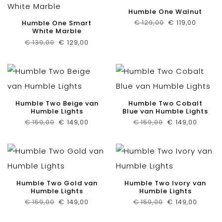
Humble One Walnut
Oorspronkelij
Huidig
€
129,00
€
119,00
Humble One Smart
prijs
prijs
White Marble
was:
is:
€ 129,00.
€ 119,00
Oorspronkelijke
Huidige
€
139,00
€
129,00
prijs
prijs
was:
is:
€ 139,00.
€ 129,00.
Humble Two Beige van
Humble Two Cobalt
Humble Lights
Blue van Humble Lights
Oorspronkelijke
Huidige
Oorspronkelijk
Huidig
€
159,00
€
149,00
€
159,00
€
149,00
prijs
prijs
prijs
prijs
was:
is:
was:
is:
€ 159,00.
€ 149,00.
€ 159,00.
€ 149,0
Humble Two Gold van
Humble Two Ivory van
Humble Lights
Humble Lights
Oorspronkelijke
Huidige
Oorspronkelijk
Huidig
€
159,00
€
149,00
€
159,00
€
149,00
prijs
prijs
prijs
prijs
was:
is:
was:
is:
€ 159,00.
€ 149,00.
€ 159,00.
€ 149,0