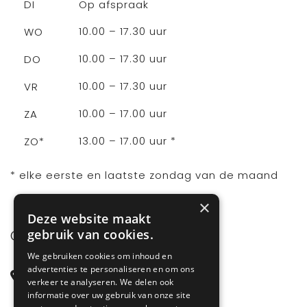
Op afspraak
DI
10.00 – 17.30 uur
WO
10.00 – 17.30 uur
DO
10.00 – 17.30 uur
VR
10.00 – 17.00 uur
ZA
13.00 – 17.00 uur *
ZO*
* elke eerste en laatste zondag van de maand
×
Deze website maakt
CONTACT
gebruik van cookies.
We gebruiken cookies om inhoud en
advertenties te personaliseren en om ons
Steenstraat 71
verkeer te analyseren. We delen ook
6828 CD Arnhem
informatie over uw gebruik van onze site