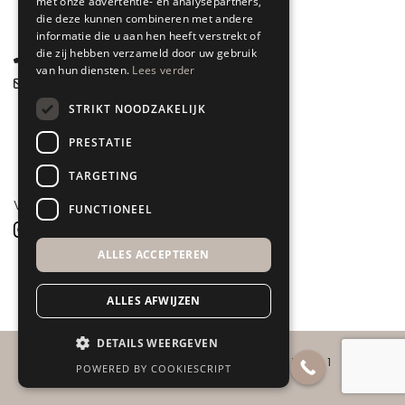
met onze advertentie- en analysepartners,
Gelderland
die deze kunnen combineren met andere
informatie die u aan hen heeft verstrekt of
die zij hebben verzameld door uw gebruik
085 877 0704
van hun diensten.
Lees verder
info@spyk71.nl
STRIKT NOODZAKELIJK
PRESTATIE
TARGETING
VOLG ONS
FUNCTIONEEL
ALLES ACCEPTEREN
ALLES AFWIJZEN
DETAILS WEERGEVEN
COPYRIGHT 2026 ©
SPYK71
POWERED BY COOKIESCRIPT